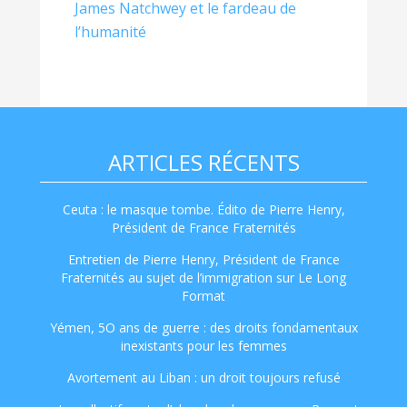
James Natchwey et le fardeau de
l’humanité
ARTICLES RÉCENTS
Ceuta : le masque tombe. Édito de Pierre Henry,
Président de France Fraternités
Entretien de Pierre Henry, Président de France
Fraternités au sujet de l’immigration sur Le Long
Format
Yémen, 5O ans de guerre : des droits fondamentaux
inexistants pour les femmes
Avortement au Liban : un droit toujours refusé