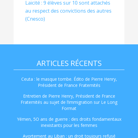
Laïcité : 9 élèves sur 10 sont attachés
au respect des convictions des autres
(Cnesco)
ARTICLES RÉCENTS
Ceuta : le masque tombe. Édito de Pierre Henry,
Président de France Fraternités
Entretien de Pierre Henry, Président de France
Fraternités au sujet de l’immigration sur Le Long
Format
Yémen, 5O ans de guerre : des droits fondamentaux
inexistants pour les femmes
Avortement au Liban : un droit toujours refusé