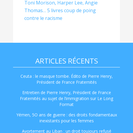
Toni Morison, Harper Lee, Angie
Thomas… 5 livres coup de poing
contre le racisme
ARTICLES RÉCENTS
Ceuta : le masque tombe. Édito de Pierre Henry,
Président de France Fraternités
Entretien de Pierre Henry, Président de France
Fraternités au sujet de l’immigration sur Le Long
Format
Yémen, 5O ans de guerre : des droits fondamentaux
inexistants pour les femmes
Avortement au Liban : un droit toujours refusé