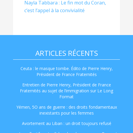
Nayla Tabbara : Le fin mot du Coran,
c’est l’appel à la convivialité
ARTICLES RÉCENTS
Ceuta : le masque tombe. Édito de Pierre Henry,
Président de France Fraternités
Entretien de Pierre Henry, Président de France
Fraternités au sujet de l’immigration sur Le Long
Format
Yémen, 5O ans de guerre : des droits fondamentaux
inexistants pour les femmes
Avortement au Liban : un droit toujours refusé