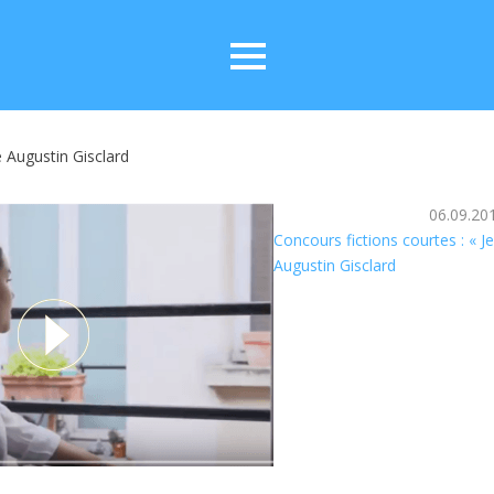
e Augustin Gisclard
06.09.20
Concours fictions courtes : « Je
Augustin Gisclard