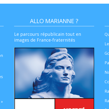
ALLO MARIANNE ?
Le parcours républicain tout en
Qu
images de France-fraternités
Le
Go
on
Pa
No
es
Co
Ra
Ra
 »