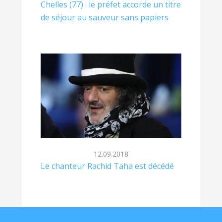
Chelles (77) : le préfet accorde un titre
de séjour au sauveur sans papiers
12.09.2018
Le chanteur Rachid Taha est décédé