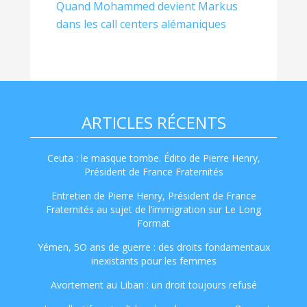
Quand Mohammed devient Markus
dans les call centers alémaniques
ARTICLES RÉCENTS
Ceuta : le masque tombe. Édito de Pierre Henry,
Président de France Fraternités
Entretien de Pierre Henry, Président de France
Fraternités au sujet de l’immigration sur Le Long
Format
Yémen, 5O ans de guerre : des droits fondamentaux
inexistants pour les femmes
Avortement au Liban : un droit toujours refusé