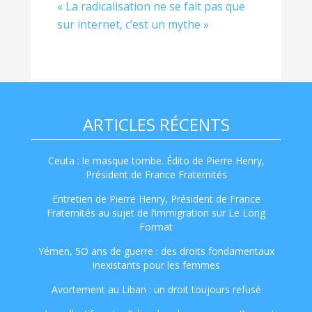
« La radicalisation ne se fait pas que
sur internet, c’est un mythe »
ARTICLES RÉCENTS
Ceuta : le masque tombe. Édito de Pierre Henry,
Président de France Fraternités
Entretien de Pierre Henry, Président de France
Fraternités au sujet de l’immigration sur Le Long
Format
Yémen, 5O ans de guerre : des droits fondamentaux
inexistants pour les femmes
Avortement au Liban : un droit toujours refusé