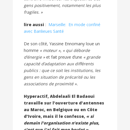
gens positivement, notamment les plus
fragiles. »
lire aussi
:
Marseille: En mode confiné
avec Banlieues Santé
De son côté, Yassine Ennomany loue un
homme
« moteur »
,
« qui déborde
d’énergie »
et fait preuve d’une
« grande
capacité d’adaptation aux différents
publics : que ce soit les institutions, les
gens en situation de précarité ou les
associations de proximité ».
Hyperactif, Abdelaali El Badaoui
travaille sur l’ouverture d’antennes
au Maroc, en Belgique ou en Côte
d’Ivoire, mais il le confesse,
« si
demain l’organisation n’existe plus,
c’est que j’ai fait mon boulot ».