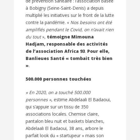
de prévention sanitaire : l’association basée
à Bobigny (Seine-Saint-Denis) a depuis
multiplié les initiatives sur le front de la lutte
contre la pandémie. «
Nos besoins ont été
amplifiés pendant le Covid, on n’avait rien
du tout
»,
témoigne Mimouna
Hadjam, responsable des activités
de l’association Africa 93
.
Pour elle,
Banlieues Santé « tombait très bien
»
.
500.000 personnes touchées
« En 2020, on a touché 500.000
personnes »
, estime Abdelaali El Badaoui,
qui s’appuie sur un tissu de 350
associations locales. Chemise claire,
pantalon bleu nuit et baskets blanches,
Abdelaali El Badaoui, 38 ans, arbore le
parfait look du « startupeur » mais son