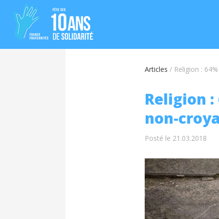
Articles
/
Religion : 64%
Religion 
non-croy
Posté le 21.03.2018