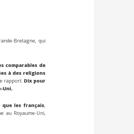
rande-Bretagne, qui
ès comparables de
es à des religions
le rapport.
Dix pour
e-Uni.
 que les français
,
ne au Royaume-Uni,