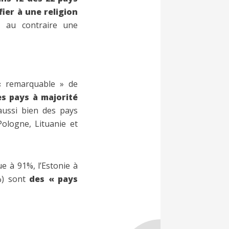
fier à une religion
t au contraire une
 « remarquable » de
es pays à majorité
aussi bien des pays
Pologne, Lituanie et
e à 91%, l’Estonie à
7%) sont
des « pays