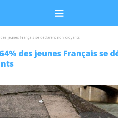
 des jeunes Français se déclarent non-croyants
: 64% des jeunes Français se d
ants