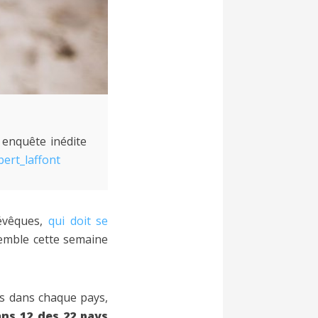
enquête inédite
bert_laffont
 évêques,
qui doit se
semble cette semaine
ns dans chaque pays,
ns 12 des 22 pays