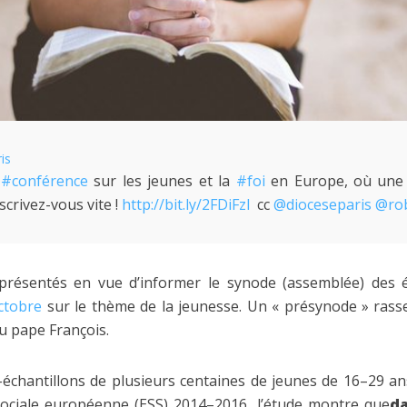
is
e
#
conférence
sur les jeunes et la
#
foi
en Europe, où une 
scrivez-vous vite !
http://
bit.ly/2FDiFzl
cc
@
dioceseparis
@
ro
 présentés en vue d’informer le synode (assemblée) des
octobre
sur le thème de la jeunesse. Un « présynode » ras
u pape François.
échantillons de plusieurs centaines de jeunes de 16–29 a
sociale européenne (ESS) 2014–2016, l’étude montre que
da