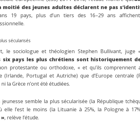
a moitié des jeunes adultes déclarent ne pas s’identi
ans 19 pays, plus d’un tiers des 16–29 ans affichen
sionnelle.
lus sécularisés
t, le sociologue et théologien Stephen Bullivant, juge
 six pays les plus chrétiens sont historiquement d
non protestante ou orthodoxe, « et qu’ils comprennent 
e (Irlande, Portugal et Autriche) que d’Europe centrale (
ie ni la Grèce n’ont été étudiées.
 jeunesse semble la plus sécularisée (la République tchèqu
ù elle l’est le moins (la Lituanie à 25%, la Pologne à 1
 »
, relève l’étude.