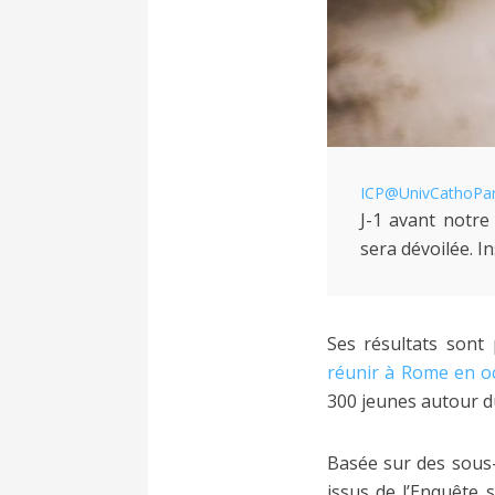
ICP
@UnivCathoPar
J-1 avant notr
sera dévoilée. In
Ses résultats sont
réunir à Rome en 
300 jeunes autour d
Basée sur des sous-
issus de l’Enquête 