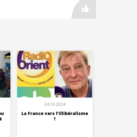
24.10.2024
ou
La France vers l’illibéralisme
é
?