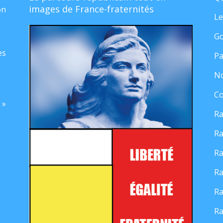
images de France-fraternités
on
Le
Go
es
Pa
No
Co
 »
Ra
Ra
Ra
Ra
Ra
Ra