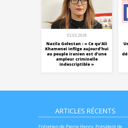
02.02.2026
Nazila Golestan : « Ce qu’Ali
Un
Khamenei inflige aujourd’hui
au peuple iranien est d’une
dé
ampleur criminelle
indescriptible »
ARTICLES RÉCENTS
Entretien de Pierre Henry, Président de