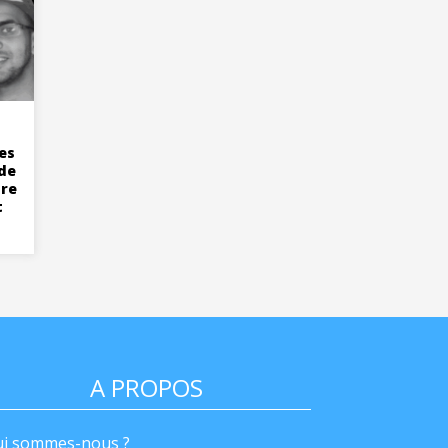
es
 de
tre
t
A PROPOS
i sommes-nous ?