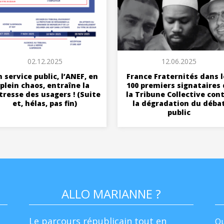
02.12.2025
12.06.2025
 service public, l’ANEF, en
France Fraternités dans l
plein chaos, entraîne la
100 premiers signataires
tresse des usagers ! (Suite
la Tribune Collective con
et, hélas, pas fin)
la dégradation du déba
public
ALLO MARIANNE ?
Le parcours républicain tout en
Qu