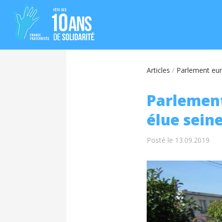
Articles
/
Parlement eur
Parlement
élue sein
Posté le 13.09.2019