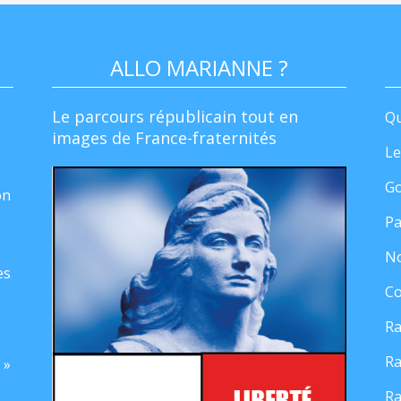
ALLO MARIANNE ?
Le parcours républicain tout en
Qu
images de France-fraternités
Le
Go
on
Pa
No
es
Co
Ra
Ra
 »
Ra