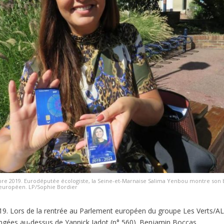
e 2019. Eurodéputée écologiste, la Seine-et-Marnaise Salima Yenbou montre son b
européen. LP/Sophie Bordier