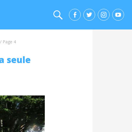
/
Page 4
a seule