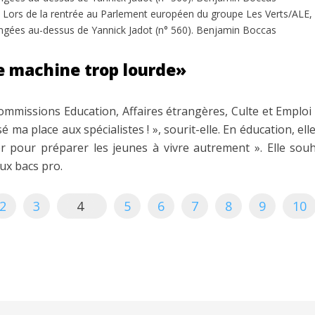
9. Lors de la rentrée au Parlement européen du groupe Les Verts/ALE
rangées au-dessus de Yannick Jadot (n° 560). Benjamin Boccas
e machine trop lourde»
commissions Education, Affaires étrangères, Culte et Emploi
issé ma place aux spécialistes ! », sourit-elle. En éducation, ell
r pour préparer les jeunes à vivre autrement ». Elle souha
ux bacs pro.
2
3
4
5
6
7
8
9
10