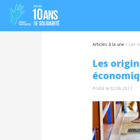
Articles à la une
/
Les o
Les origin
économiq
Posté le 02.06.2017