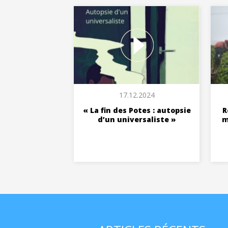
17.12.2024
« La fin des Potes : autopsie
R
d’un universaliste »
m