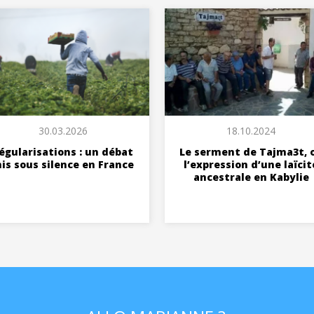
30.03.2026
18.10.2024
égularisations : un débat
Le serment de Tajma3t, 
is sous silence en France
l’expression d’une laïcit
ancestrale en Kabylie