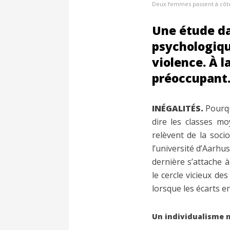
Deux femmes passent à côté 
Une étude da
psychologiqu
violence. À 
préoccupant
INÉGALITÉS.
Pourqu
dire les classes m
relèvent de la soci
l’université d’Aarhu
dernière s’attache 
le cercle vicieux de
lorsque les écarts e
Un individualisme n