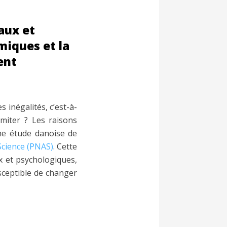
aux et
miques et la
ent
 inégalités, c’est-à-
miter ? Les raisons
une étude danoise de
Science (PNAS)
. Cette
x et psychologiques,
usceptible de changer