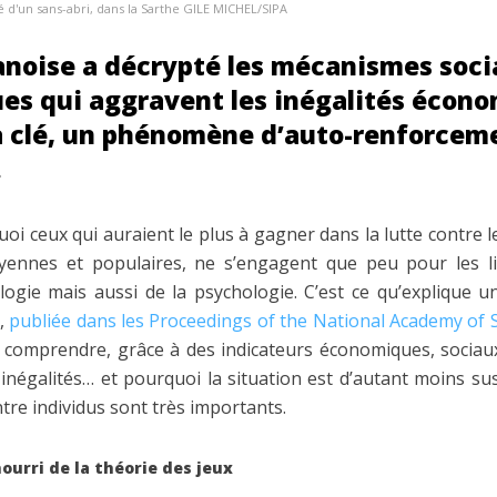
d'un sans-abri, dans la Sarthe GILE MICHEL/SIPA
noise a décrypté les mécanismes soci
es qui aggravent les inégalités écono
la clé, un phénomène d’auto-renforcem
.
oi ceux qui auraient le plus à gagner dans la lutte contre les
oyennes et populaires, ne s’engagent que peu pour les li
ologie mais aussi de la psychologie. C’est ce qu’explique 
s,
publiée dans les Proceedings of the National Academy of 
à comprendre, grâce à des indicateurs économiques, sociau
s inégalités… et pourquoi la situation est d’autant moins s
ntre individus sont très importants.
ourri de la théorie des jeux