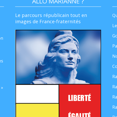
ALLO MARIANNE ?
Le parcours républicain tout en
Qu
images de France-fraternités
Le
Go
on
Pa
No
es
Co
Ra
Ra
 »
Ra
Ra