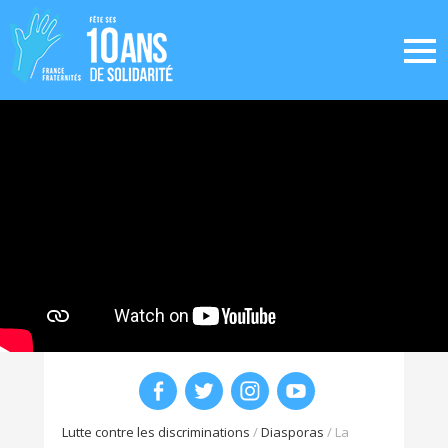
Lutte contre les discriminations
/
Diasporas
/
La