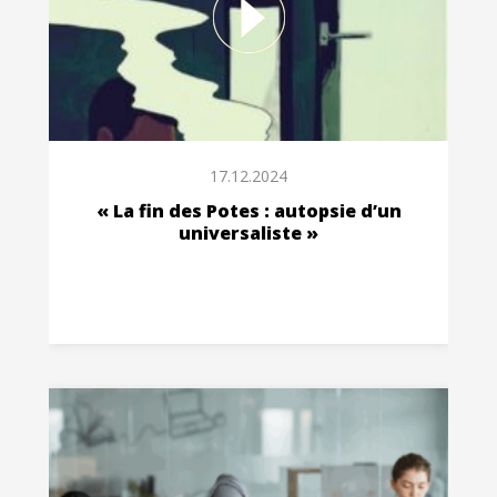
17.12.2024
« La fin des Potes : autopsie d’un
universaliste »