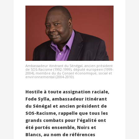
Ambassadeur itinérant du Sénégal, ancien président
de SOS-Racisme (1992-1999), député europeen (1999-
2004), membre du du Conseil économique, social et
environnemental (2004-2010).
Hostile à toute assignation raciale,
Fode Sylla, ambassadeur itinérant
du Sénégal et ancien président de
SOS-Racisme, rappelle que tous les
grands combats pour l’égalité ont
été portés ensemble, Noirs et
Blancs, au nom de références