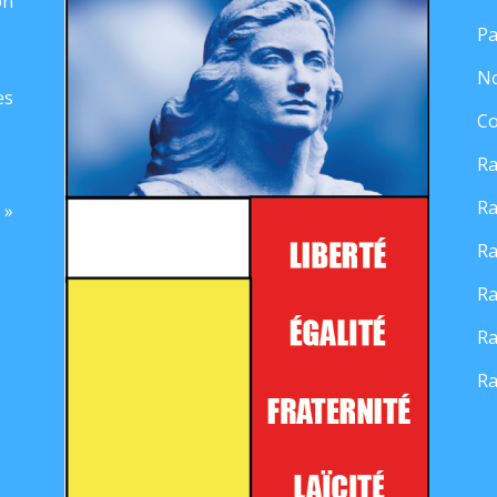
on
Pa
No
es
Co
Ra
Ra
 »
Ra
Ra
Ra
Ra