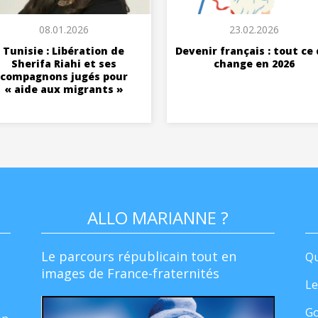
08.01.2026
23.02.2026
Tunisie : Libération de
Devenir français : tout ce 
Sherifa Riahi et ses
change en 2026
compagnons jugés pour
« aide aux migrants »
ALLO MARIANNE ?
Le parcours républicain tout en
Qu
images de France-fraternités
Le
Go