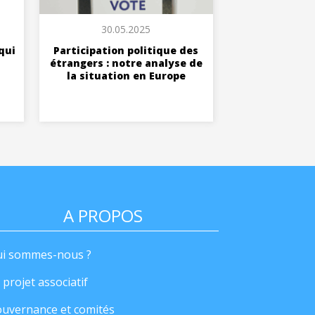
30.05.2025
qui
Participation politique des
étrangers : notre analyse de
la situation en Europe
A PROPOS
i sommes-nous ?
 projet associatif
uvernance et comités