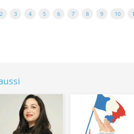
2
3
4
5
6
7
8
9
10
aussi