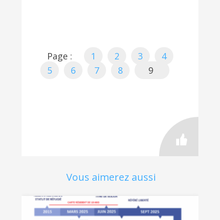
Page :
1
2
3
4
5
6
7
8
9
Vous aimerez aussi