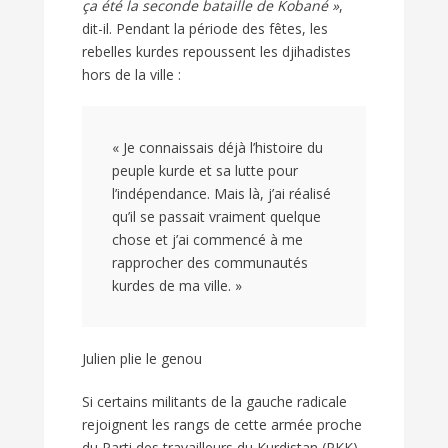
ça été la seconde bataille de Kobané »
,
dit-il. Pendant la période des fêtes, les
rebelles kurdes repoussent les djihadistes
hors de la ville :
« Je connaissais déjà l’histoire du
peuple kurde et sa lutte pour
l’indépendance. Mais là, j’ai réalisé
qu’il se passait vraiment quelque
chose et j’ai commencé à me
rapprocher des communautés
kurdes de ma ville. »
Julien plie le genou
Si certains militants de la gauche radicale
rejoignent les rangs de cette armée proche
du Parti des travailleurs du Kurdistan (
PKK
),