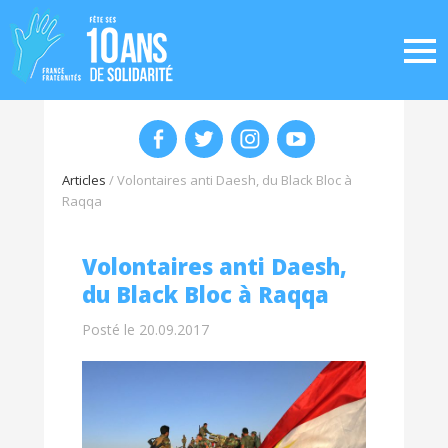
Articles
/
Volontaires anti Daesh, du Black Bloc à
Raqqa
Volontaires anti Daesh,
du Black Bloc à Raqqa
Posté le 20.09.2017