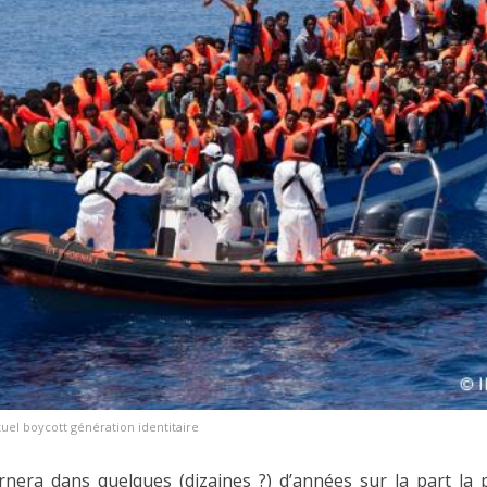
uel boycott génération identitaire
nera dans quelques (dizaines ?) d’années sur la part la