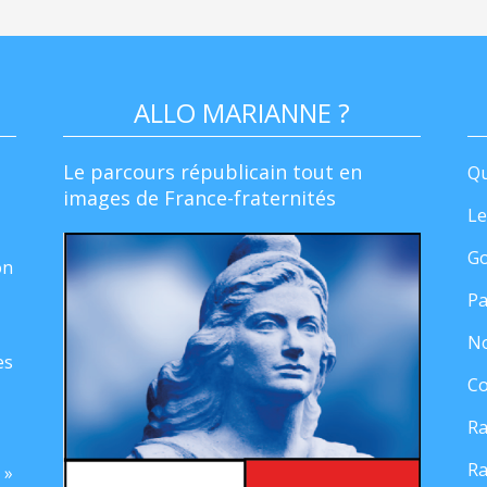
ALLO MARIANNE ?
Le parcours républicain tout en
Qu
images de France-fraternités
Le
Go
on
Pa
No
es
Co
Ra
Ra
 »