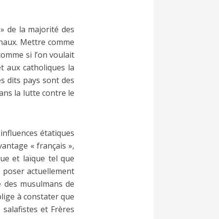
» de la majorité des
ionaux. Mettre comme
comme si l’on voulait
et aux catholiques la
des dits pays sont des
ns la lutte contre le
 influences étatiques
antage « français »,
ue et laïque tel que
 poser actuellement
ité des musulmans de
blige à constater que
 salafistes et Frères