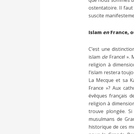
que nous sommes dan
ostentatoire. Il fa
suscite manifesteme
Islam
en
France, o
C’est une distincti
islam
de
France! ». 
religion à dimensio
l’islam restera tou
La Mecque et sa Ka
France »? Aux cath
évêques français d
religion à dimension
trouve plongée. S
musulmans de Grande
historique de ces m