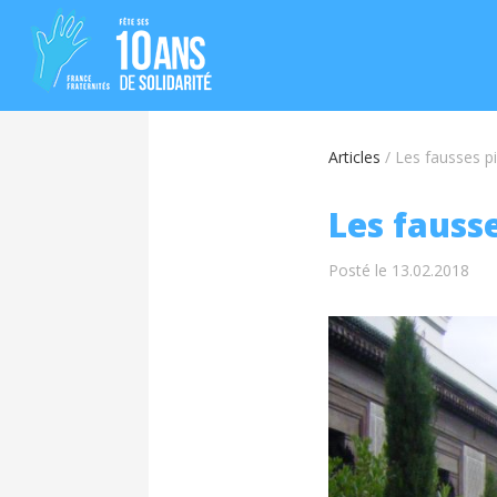
Articles
/
Les fausses pi
Les fausse
Posté le 13.02.2018