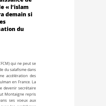
e « l’islam
ra demain si
es
sation du
CFCM) qui ne peut se
nde du salafisme dans
ne accélération des
sulman en France. La
e devenir secrétaire
itut Montaigne repris
Dans ses voeux aux