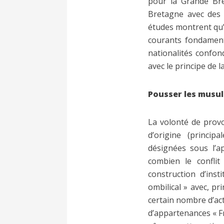
pour la Grande Bre
Bretagne avec des m
études montrent qu’à
courants fondamenta
nationalités confond
avec le principe de l
Pousser les musul
La volonté de prov
d’origine (princip
désignées sous l’ap
combien le conflit
construction d’ins
ombilical » avec, pr
certain nombre d’act
d’appartenances « F