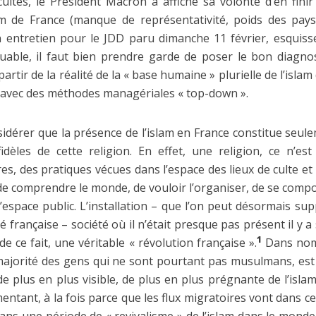
ultes, le Président Macron a affiché sa volonté d’en fini
lam de France (manque de représentativité, poids des pays
n entretien pour le JDD paru dimanche 11 février, esquisse
ouable, il faut bien prendre garde de poser le bon diagnost
 partir de la réalité de la « base humaine » plurielle de l’isla
r avec des méthodes managériales « top-down ».
idérer que la présence de l’islam en France constitue seul
idèles de cette religion. En effet, une religion, ce n’e
es, des pratiques vécues dans l’espace des lieux de culte et d
e comprendre le monde, de vouloir l’organiser, de se compo
’espace public. L’installation – que l’on peut désormais sup
té française – société où il n’était presque pas présent il y
1
de ce fait, une véritable « révolution française ».
Dans nomb
a majorité des gens qui ne sont pourtant pas musulmans, e
e plus en plus visible, de plus en plus prégnante de l’isl
entant, à la fois parce que les flux migratoires vont dans ce