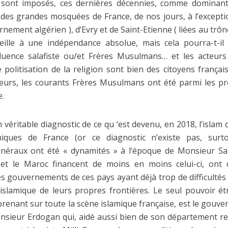
sont imposés, ces dernières décennies, comme dominants
 des grandes mosquées de France, de nos jours, à l’excep
rnement algérien ), d’Evry et de Saint-Etienne ( liées au trôn
eille à une indépendance absolue, mais cela pourra-t-il 
luence salafiste ou/et Frères Musulmans… et les acteurs
e politisation de la religion sont bien des citoyens françai
illeurs, les courants Frères Musulmans ont été parmi les pr
e.
’un véritable diagnostic de ce qu ‘est devenu, en 2018, l’isla
miques de France (or ce diagnostic n’existe pas, sur
éraux ont été « dynamités » à l’époque de Monsieur Sar
e et le Maroc financent de moins en moins celui-ci, on
 les gouvernements de ces pays ayant déjà trop de difficultés 
islamique de leurs propres frontières. Le seul pouvoir é
renant sur toute la scène islamique française, est le gouv
sieur Erdogan qui, aidé aussi bien de son département rel