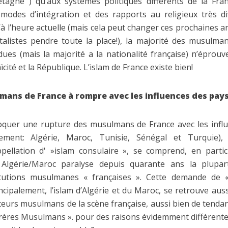
tagne ) qu’aux systèmes politiques différents de la Fra
odes d’intégration et des rapports au religieux très di
 l’heure actuelle (mais cela peut changer ces prochaines an
listes pendre toute la place!), la majorité des musulma
ues (mais la majorité a la nationalité française) n’éprouv
aïcité et la République. L’islam de France existe bien!
mans de France à rompre avec les influences des pays
oquer une rupture des musulmans de France avec les influ
alement: Algérie, Maroc, Tunisie, Sénégal et Turquie),
pellation d' »islam consulaire », se comprend, en parti
 Algérie/Maroc paralyse depuis quarante ans la plupart
titutions musulmanes « françaises ». Cette demande de
incipalement, l’islam d’Algérie et du Maroc, se retrouve aussi
eurs musulmans de la scène française, aussi bien de tendan
rères Musulmans ». pour des raisons évidemment différente