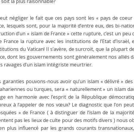
 soit la plus raisonnable?
eut négliger le fait que ces pays sont les « pays de coeur 
, lesquels sont, pour la majorité d’entre eux, des bi-nat
ruction d’un « islam de France » cette rupture, c’est un peu 
 France la rupture avec les institutions de l’Etat d’Israël, 
itutions du Vatican! Il s’avère, de surcroit, que la plupart 
ce, dont les gouvernements sont généralement nos alliés da
 ravages d’un islam intégriste meurtrier.
s garanties pouvons-nous avoir qu’un islam « délivré » des
hariennes ou turques, sera « naturellement » un islam dav
e en harmonie avec l’esprit de la République démocratiq
ux à l’appeler de nos vœux? Le diagnostic que l’on peut
osquées » de France ( à distinguer de l’islam de la major
ntent pas les lieux de culte pour des motifs divers ) nous o
 en plus influencé par les grands courants transnationaux,