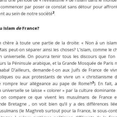
s une période de « revivalisme » de l’islam dans le monde, 
ut commencer par poser ce constat sans détour pour affronte
2
nt au sein de notre société
.
u Islam
de
France?
on chère à toute une partie de la droite: « Non à un isla
Mais peut-on séparer ainsi les choses? L’islam, comme le ch
n universelle. On pourra tenir tous les discours que l’on
jours la Péninsule arabique, et la Grande Mosquée de Paris 
aba! D’ailleurs, demande-t-on aux Juifs de France de viv
oliques ou aux protestants de vivre un « christianisme d
3
e rompre leur allégeance au pape de Rome?!
). En fait,
 universelle se laisse « colorer » par la culture dominante 
i on compare ce que vivent les musulmans de France et
 Bretagne , on voit bien qu’il y a des différences liée
usulmans (le Maghreb surtout pour la France, le sous-cont