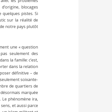
r avec les problèmes
 d’origine, blocages
 quelques pistes. Si
ic sur la réalité de
m de notre pays plutôt
ement une « question
st pas seulement des
ans la famille: c’est,
rter dans la relation
poser définitive – de
 a seulement soixante-
re de quartiers de
st désormais marquée
am. Le phénomène ira,
 sens, et aussi parce