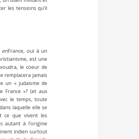
un islam militant et
r les tensions qu’il
m
en
France, oui à un
ristianisme, est une
 voudra, le coeur de
ne remplacera jamais
re un « judaïsme de
e France »? (et aux
 avec le temps, toute
dans laquelle elle se
 ce que vivent les
s autant à l’origine
inent indien surtout