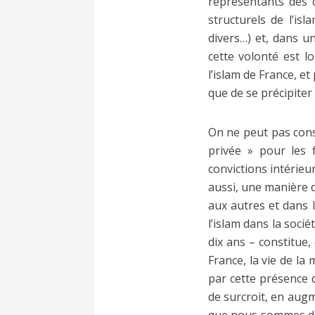
représentants des c
structurels de l’is
divers…) et, dans u
cette volonté est l
l’islam de France, et
que de se précipite
On ne peut pas cons
privée » pour les f
convictions intérieur
aussi, une manière d
aux autres et dans l
l’islam dans la socié
dix ans – constitue, 
France, la vie de l
par cette présence d
de surcroit, en augm