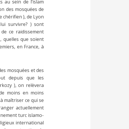
 au sein de l’islam
tion des mosquées de
e chérifien ), de Lyon
lui survivre? ) sont
 de ce raidissement
s, quelles que soient
emiers, en France, à
m des mosquées et des
tout depuis que les
kozy ), on relèvera
t de moins en moins
à maîtriser ce qui se
tranger actuellement
ernement turc islamo-
igieux international