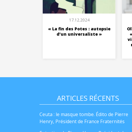
17.12.2024
« La fin des Potes : autopsie
Ol
d’un universaliste »
«
v
ARTICLES RÉCENTS
Ceuta : le masque tombe. Édito de Pierre
Henry, Président de France Fraternités