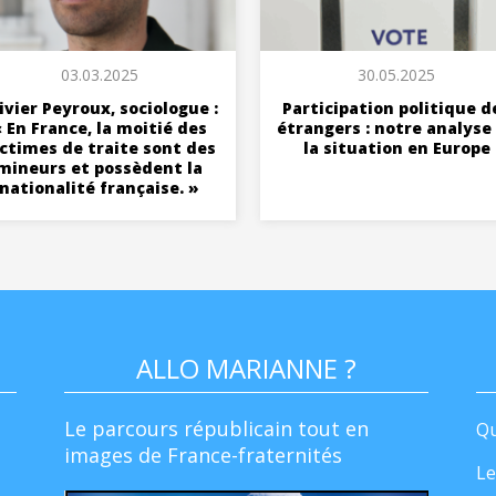
03.03.2025
30.05.2025
ivier Peyroux, sociologue :
Participation politique d
 En France, la moitié des
étrangers : notre analyse
ictimes de traite sont des
la situation en Europe
mineurs et possèdent la
nationalité française. »
ALLO MARIANNE ?
Le parcours républicain tout en
Qu
images de France-fraternités
Le