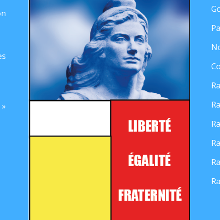
Go
on
Pa
No
es
Co
Ra
Ra
 »
Ra
Ra
Ra
Ra