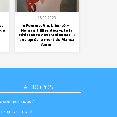
18.09.2025
es
« Femme, Vie, Liberté » :
 de
Humanit’Elles décrypte la
résistance des Iraniennes, 3
ans après la mort de Mahsa
Amini
A PROPOS
i sommes-nous ?
 projet associatif