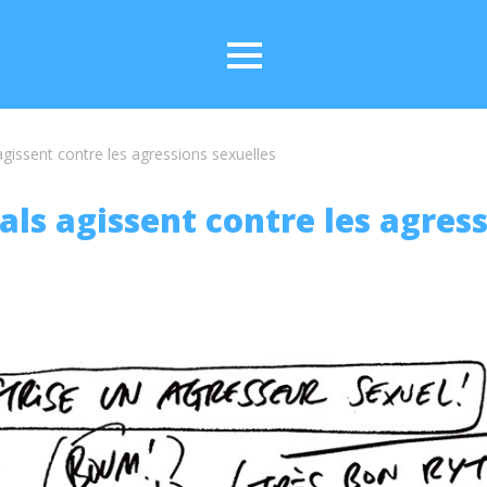
agissent contre les agressions sexuelles
als agissent contre les agres