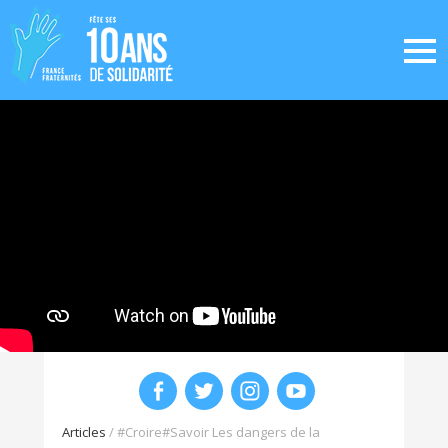
Articles
/
#Croire#Savoir Les dangers de la