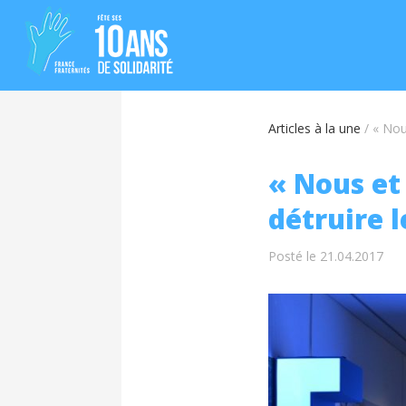
Articles à la une
/
« Nous
« Nous et 
détruire 
Posté le 21.04.2017