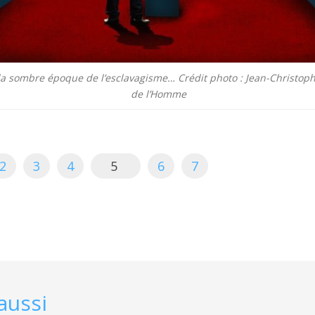
 la sombre époque de l’esclavagisme… Crédit photo : Jean-Christ
de l’Homme
2
3
4
5
6
7
aussi