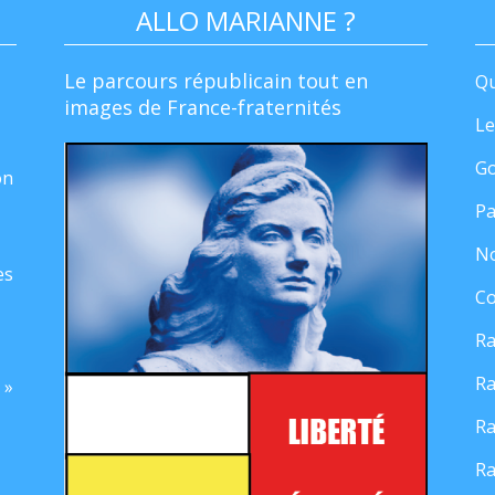
ALLO MARIANNE ?
Le parcours républicain tout en
Qu
images de France-fraternités
Le
Go
on
Pa
No
es
Co
Ra
Ra
 »
Ra
Ra