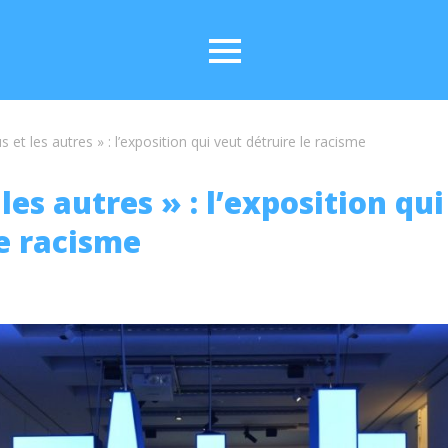
 et les autres » : l’exposition qui veut détruire le racisme
les autres » : l’exposition qu
le racisme