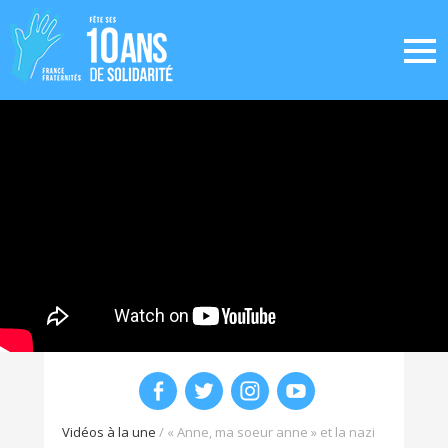
Vidéos à la une
/
« Anne, ma soeur anne » et la nazi