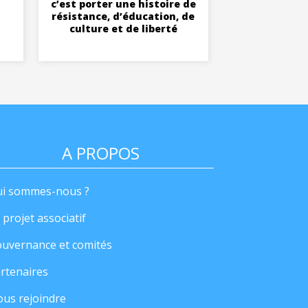
c’est porter une histoire de
résistance, d’éducation, de
culture et de liberté
A PROPOS
i sommes-nous ?
 projet associatif
uvernance et comités
rtenaires
us rejoindre