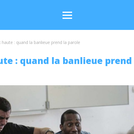
x haute : quand la banlieue prend la parole
ute : quand la banlieue prend 