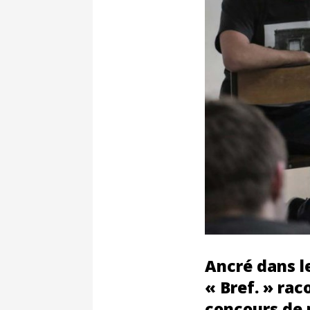
Ancré dans le
« Bref. » rac
concours de m