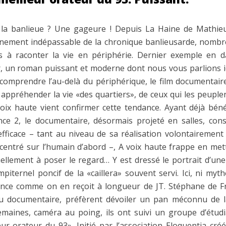
 la banlieue ? Une gageure ! Depuis La Haine de Mathieu
inement indépassable de la chronique banlieusarde, nombre
s à raconter la vie en périphérie. Dernier exemple en d
, un roman puissant et moderne dont nous vous parlions ici
 comprendre l’au-delà du périphérique, le film documenta
appréhender la vie «des quartiers», de ceux qui les peuple
voix haute vient confirmer cette tendance. Ayant déjà bénéf
ce 2, le documentaire, désormais projeté en salles, con
fficace – tant au niveau de sa réalisation volontairement 
entré sur l’humain d’abord –, A voix haute frappe en met
uellement à poser le regard… Y est dressé le portrait d’une
piternel poncif de la «caillera» souvent servi. Ici, ni myt
rance comme on en reçoit à longueur de JT. Stéphane de Fre
du documentaire, préfèrent dévoiler un pan méconnu de la
maines, caméra au poing, ils ont suivi un groupe d’étudi
r orateur du 93». Initié par l’association Eloquentia créé