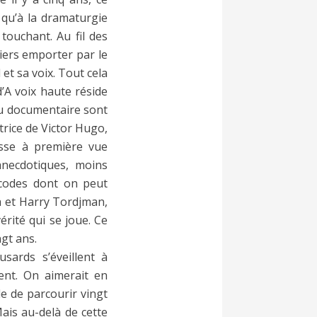
 qu’à la dramaturgie
 touchant. Au fil des
tiers emporter par le
et sa voix. Tout cela
d’A voix haute réside
du documentaire sont
atrice de Victor Hugo,
osse à première vue
anecdotiques, moins
 codes dont on peut
na et Harry Tordjman,
érité qui se joue. Ce
gt ans.
usards s’éveillent à
hent. On aimerait en
le de parcourir vingt
Mais au-delà de cette