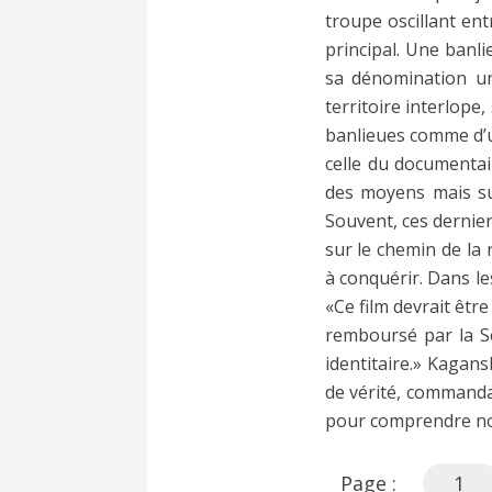
troupe oscillant ent
principal. Une banli
sa dénomination un
territoire interlope
banlieues comme d’un
celle du documentair
des moyens mais sur
Souvent, ces dernier
sur le chemin de la 
à conquérir. Dans le
«Ce film devrait être
remboursé par la Sé
identitaire.» Kagan
de vérité, commandan
pour comprendre not
Page :
1