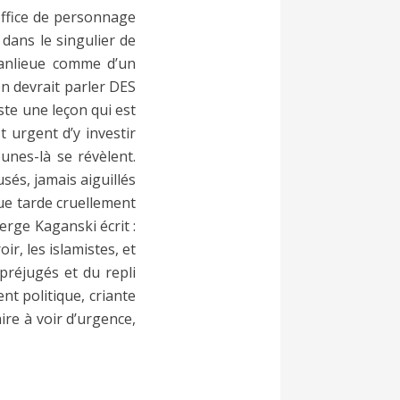
 office de personnage
 dans le singulier de
banlieue comme d’un
on devrait parler DES
ste une leçon qui est
t urgent d’y investir
unes-là se révèlent.
sés, jamais aiguillés
que tarde cruellement
erge Kaganski écrit :
ir, les islamistes, et
préjugés et du repli
t politique, criante
ire à voir d’urgence,