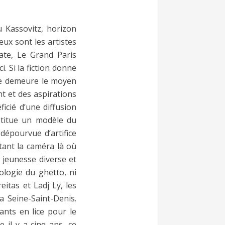
 Kassovitz, horizon
ux sont les artistes
ate, Le Grand Paris
. Si la fiction donne
ire demeure le moyen
nt et des aspirations
icié d’une diffusion
stitue un modèle du
dépourvue d’artifice
tant la caméra là où
 jeunesse diverse et
hologie du ghetto, ni
itas et Ladj Ly, les
 Seine-Saint-Denis.
ants en lice pour le
e il y a cinq ans, ce