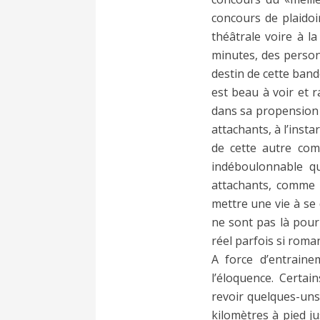
concours de plaidoi
théâtrale voire à la
minutes, des personn
destin de cette band
est beau à voir et r
dans sa propension 
attachants, à l’insta
de cette autre com
indéboulonnable qu
attachants, comme 
mettre une vie à se 
ne sont pas là pour 
réel parfois si roma
A force d’entrainem
l’éloquence. Certai
revoir quelques-uns 
kilomètres à pied ju