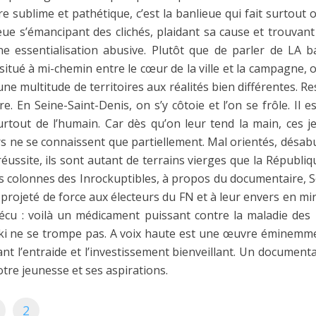
re sublime et pathétique, c’est la banlieue qui fait surtout
eue s’émancipant des clichés, plaidant sa cause et trouvant
e essentialisation abusive. Plutôt que de parler de LA 
, situé à mi-chemin entre le cœur de la ville et la campagne, 
e multitude de territoires aux réalités bien différentes. Re
e. En Seine-Saint-Denis, on s’y côtoie et l’on se frôle. Il es
tout de l’humain. Car dès qu’on leur tend la main, ces je
s ne se connaissent que partiellement. Mal orientés, désabu
réussite, ils sont autant de terrains vierges que la Républi
s colonnes des Inrockuptibles, à propos du documentaire, S
 projeté de force aux électeurs du FN et à leur envers en miro
cu : voilà un médicament puissant contre la maladie des 
ski ne se trompe pas. A voix haute est une œuvre éminemmen
t l’entraide et l’investissement bienveillant. Un documenta
re jeunesse et ses aspirations.
2