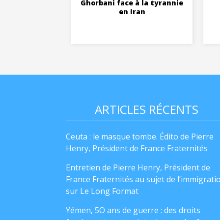
Ghorbani face à la tyrannie
en Iran
ARTICLES RÉCENTS
Ceuta : le masque tombe. Édito de Pierre
Henry, Président de France Fraternités
Entretien de Pierre Henry, Président de
France Fraternités au sujet de l’immigrati
sur Le Long Format
Yémen, 5O ans de guerre : des droits