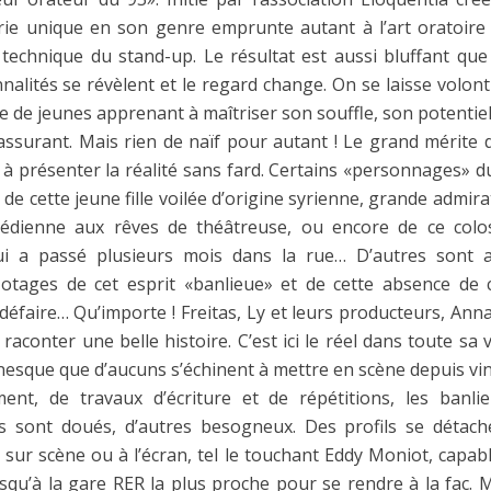
rie unique en son genre emprunte autant à l’art oratoire
 technique du stand-up. Le résultat est aussi bluffant que
alités se révèlent et le regard change. On se laisse volon
e de jeunes apprenant à maîtriser son souffle, son potentiel 
assurant. Mais rien de naïf pour autant ! Le grand mérite 
à présenter la réalité sans fard. Certains «personnages» 
r de cette jeune fille voilée d’origine syrienne, grande admir
édienne aux rêves de théâtreuse, ou encore de ce col
i a passé plusieurs mois dans la rue… D’autres sont 
otages de cet esprit «banlieue» et de cette absence de
défaire… Qu’importe ! Freitas, Ly et leurs producteurs, An
raconter une belle histoire. C’est ici le réel dans toute sa v
nesque que d’aucuns s’échinent à mettre en scène depuis vin
ent, de travaux d’écriture et de répétitions, les banlie
ns sont doués, d’autres besogneux. Des profils se détac
sur scène ou à l’écran, tel le touchant Eddy Moniot, capab
squ’à la gare RER la plus proche pour se rendre à la fac. 