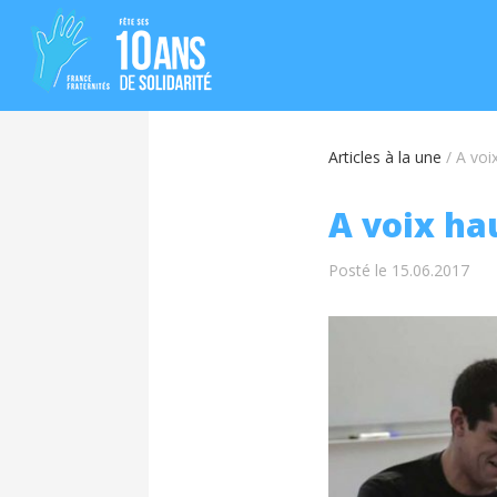
Articles à la une
/
A voi
A voix ha
Posté le 15.06.2017