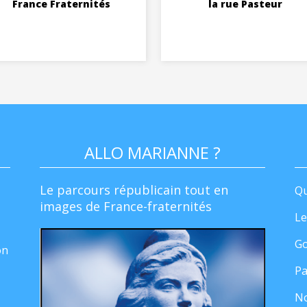
France Fraternités
la rue Pasteur
ALLO MARIANNE ?
Le parcours républicain tout en
Qu
images de France-fraternités
Le
Go
on
Pa
No