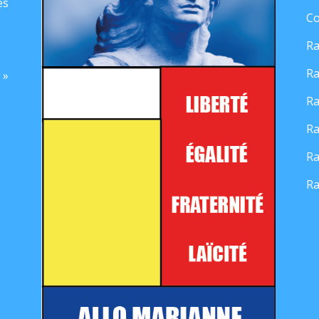
es
Co
Ra
Ra
 »
Ra
Ra
Ra
Ra