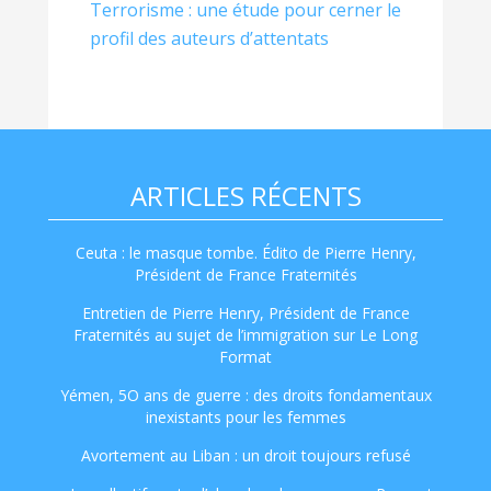
Terrorisme : une étude pour cerner le
profil des auteurs d’attentats
ARTICLES RÉCENTS
Ceuta : le masque tombe. Édito de Pierre Henry,
Président de France Fraternités
Entretien de Pierre Henry, Président de France
Fraternités au sujet de l’immigration sur Le Long
Format
Yémen, 5O ans de guerre : des droits fondamentaux
inexistants pour les femmes
Avortement au Liban : un droit toujours refusé