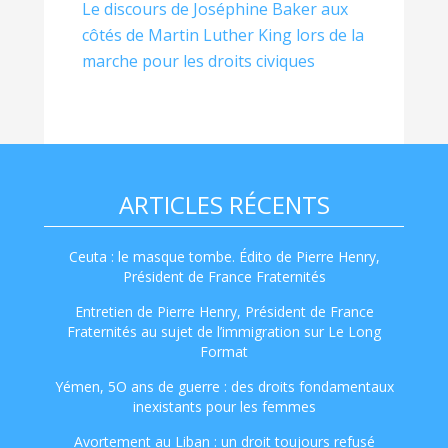
Le discours de Joséphine Baker aux
côtés de Martin Luther King lors de la
marche pour les droits civiques
ARTICLES RÉCENTS
Ceuta : le masque tombe. Édito de Pierre Henry,
Président de France Fraternités
Entretien de Pierre Henry, Président de France
Fraternités au sujet de l’immigration sur Le Long
Format
Yémen, 5O ans de guerre : des droits fondamentaux
inexistants pour les femmes
Avortement au Liban : un droit toujours refusé