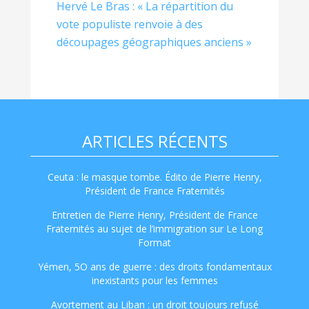
Hervé Le Bras : « La répartition du
vote populiste renvoie à des
découpages géographiques anciens »
ARTICLES RÉCENTS
Ceuta : le masque tombe. Édito de Pierre Henry,
Président de France Fraternités
Entretien de Pierre Henry, Président de France
Fraternités au sujet de l’immigration sur Le Long
Format
Yémen, 5O ans de guerre : des droits fondamentaux
inexistants pour les femmes
Avortement au Liban : un droit toujours refusé