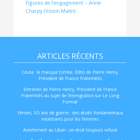
Figures de l’engagement – Anne
Charpy (Voisin Malin)
ARTICLES RÉCENTS
Ceuta : le masque tombe. Édito de Pierre Henry,
Président de France Fraternités
Entretien de Pierre Henry, Président de France
Fraternités au sujet de l’immigration sur Le Long
Format
Yémen, 5O ans de guerre : des droits fondamentaux
inexistants pour les femmes
Avortement au Liban : un droit toujours refusé