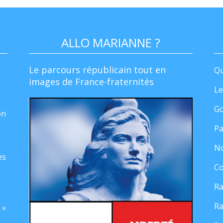
ALLO MARIANNE ?
Le parcours républicain tout en
Qu
images de France-fraternités
Le
Go
on
Pa
No
es
Co
Ra
Ra
 »