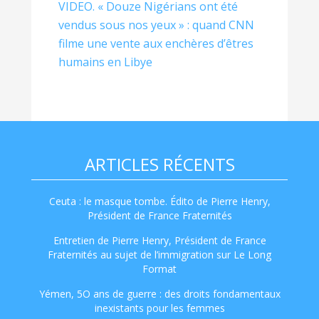
VIDEO. « Douze Nigérians ont été
vendus sous nos yeux » : quand CNN
filme une vente aux enchères d’êtres
humains en Libye
ARTICLES RÉCENTS
Ceuta : le masque tombe. Édito de Pierre Henry,
Président de France Fraternités
Entretien de Pierre Henry, Président de France
Fraternités au sujet de l’immigration sur Le Long
Format
Yémen, 5O ans de guerre : des droits fondamentaux
inexistants pour les femmes