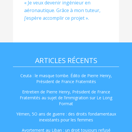
« Je veux devenir ingénieur en
aéronautique. Grâce à mon tuteur,
j’espère accomplir ce projet ».
ARTICLES RÉCENTS
Ceuta : le masque tombe. Édito de Pierre Henry,
Président de France Fraternités
Entretien de Pierre Henry, Président de France
Fraternités au sujet de l’immigration sur Le Long
Format
Yémen, 5O ans de guerre : des droits fondamentaux
inexistants pour les femmes
Avortement au Liban : un droit toujours refusé