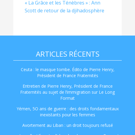
« La Grâce et les Ténèbres » : Ann
Scott de retour de la djihadosphère
ARTICLES RÉCENTS
Ceuta : le masque tombe. Édito de Pierre Henry,
Président de France Fraternités
Entretien de Pierre Henry, Président de France
Fraternités au sujet de l’immigration sur Le Long
Format
Yémen, 5O ans de guerre : des droits fondamentaux
inexistants pour les femmes
Avortement au Liban : un droit toujours refusé