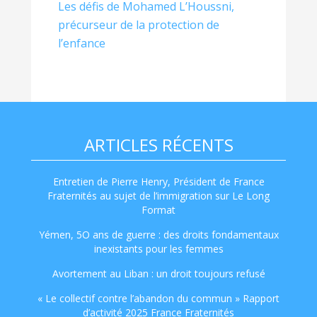
Les défis de Mohamed L’Houssni,
précurseur de la protection de
l’enfance
ARTICLES RÉCENTS
Entretien de Pierre Henry, Président de France
Fraternités au sujet de l’immigration sur Le Long
Format
Yémen, 5O ans de guerre : des droits fondamentaux
inexistants pour les femmes
Avortement au Liban : un droit toujours refusé
« Le collectif contre l’abandon du commun » Rapport
d’activité 2025 France Fraternités