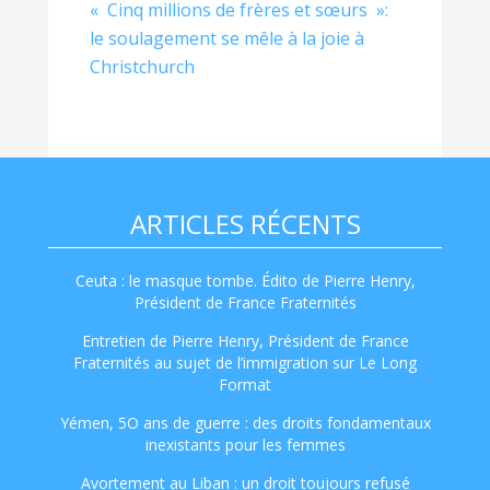
« Cinq millions de frères et sœurs »:
le soulagement se mêle à la joie à
Christchurch
ARTICLES RÉCENTS
Ceuta : le masque tombe. Édito de Pierre Henry,
Président de France Fraternités
Entretien de Pierre Henry, Président de France
Fraternités au sujet de l’immigration sur Le Long
Format
Yémen, 5O ans de guerre : des droits fondamentaux
inexistants pour les femmes
Avortement au Liban : un droit toujours refusé