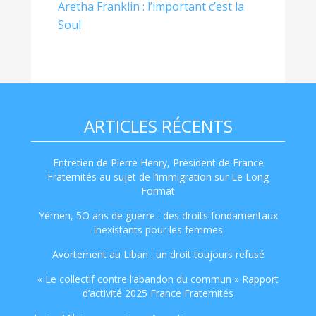
Aretha Franklin : l’important c’est la
Soul
ARTICLES RÉCENTS
Entretien de Pierre Henry, Président de France
Fraternités au sujet de l’immigration sur Le Long
Format
Yémen, 5O ans de guerre : des droits fondamentaux
inexistants pour les femmes
Avortement au Liban : un droit toujours refusé
« Le collectif contre l’abandon du commun » Rapport
d’activité 2025 France Fraternités