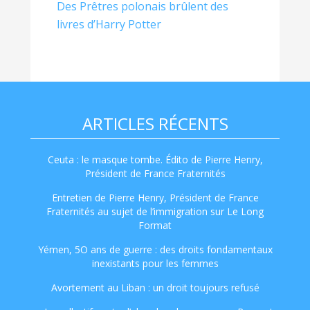
Des Prêtres polonais brûlent des
livres d’Harry Potter
ARTICLES RÉCENTS
Ceuta : le masque tombe. Édito de Pierre Henry,
Président de France Fraternités
Entretien de Pierre Henry, Président de France
Fraternités au sujet de l’immigration sur Le Long
Format
Yémen, 5O ans de guerre : des droits fondamentaux
inexistants pour les femmes
Avortement au Liban : un droit toujours refusé