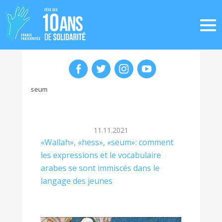
seum
11.11.2021
«Wallah», «hess», «seum»: comment
les expressions et le vocabulaire
arabes se sont immiscés dans le
langage des jeunes