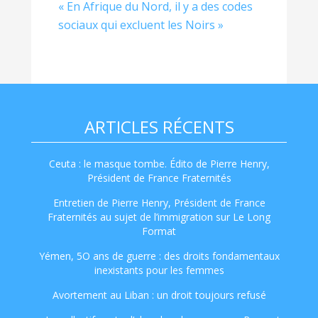
« En Afrique du Nord, il y a des codes
sociaux qui excluent les Noirs »
ARTICLES RÉCENTS
Ceuta : le masque tombe. Édito de Pierre Henry,
Président de France Fraternités
Entretien de Pierre Henry, Président de France
Fraternités au sujet de l’immigration sur Le Long
Format
Yémen, 5O ans de guerre : des droits fondamentaux
inexistants pour les femmes
Avortement au Liban : un droit toujours refusé