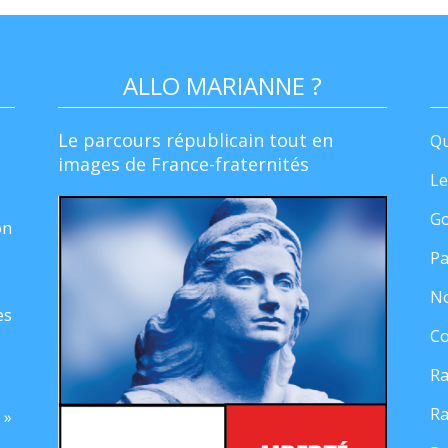
ALLO MARIANNE ?
Le parcours républicain tout en
Qu
images de France-fraternités
Le
Go
on
Pa
No
es
Co
Ra
Ra
 »