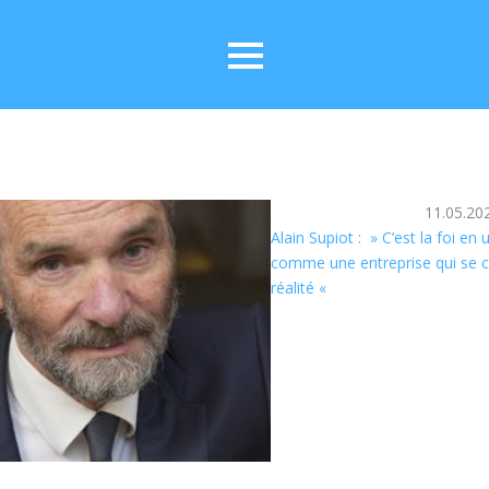
11.05.20
Alain Supiot : » C’est la foi e
comme une entreprise qui se c
réalité «