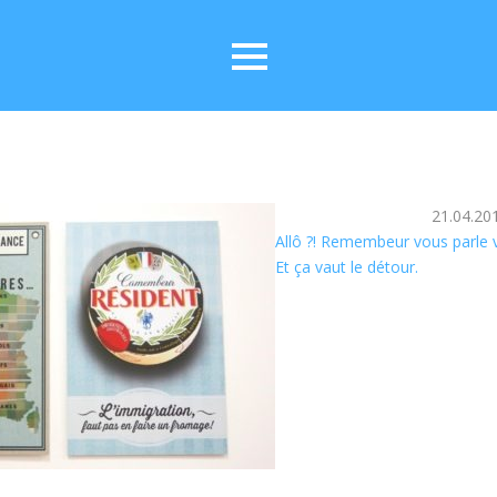
21.04.20
Allô ?! Remembeur vous parle v
Et ça vaut le détour.