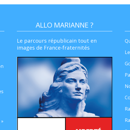
ALLO MARIANNE ?
Le parcours républicain tout en
Qu
images de France-fraternités
Le
Go
on
Pa
No
es
Co
Ra
Ra
 »