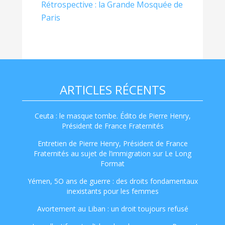
Rétrospective : la Grande Mosquée de
Paris
ARTICLES RÉCENTS
Ceuta : le masque tombe. Édito de Pierre Henry,
Président de France Fraternités
Entretien de Pierre Henry, Président de France
Fraternités au sujet de l’immigration sur Le Long
Format
Yémen, 5O ans de guerre : des droits fondamentaux
inexistants pour les femmes
Avortement au Liban : un droit toujours refusé