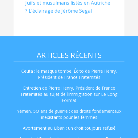
Juifs et musulmans listés en Autriche
? L’éclairage de Jérôme Segal
ARTICLES RÉCENTS
Ceuta : le masque tombe. Édito de Pierre Henry,
Président de France Fraternités
Entretien de Pierre Henry, Président de France
Fraternités au sujet de l’immigration sur Le Long
Format
Yémen, 5O ans de guerre : des droits fondamentaux
inexistants pour les femmes
Avortement au Liban : un droit toujours refusé