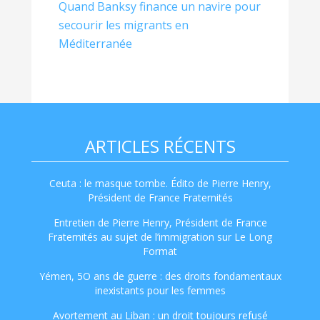
Quand Banksy finance un navire pour
secourir les migrants en
Méditerranée
ARTICLES RÉCENTS
Ceuta : le masque tombe. Édito de Pierre Henry,
Président de France Fraternités
Entretien de Pierre Henry, Président de France
Fraternités au sujet de l’immigration sur Le Long
Format
Yémen, 5O ans de guerre : des droits fondamentaux
inexistants pour les femmes
Avortement au Liban : un droit toujours refusé