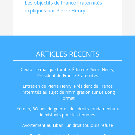
Les objectifs de France Fraternités
expliqués par Pierre Henry
ARTICLES RÉCENTS
Ceuta : le masque tombe. Édito de Pierre Henry,
Président de France Fraternités
Entretien de Pierre Henry, Président de France
Fraternités au sujet de l’immigration sur Le Long
Format
Yémen, 5O ans de guerre : des droits fondamentaux
inexistants pour les femmes
Avortement au Liban : un droit toujours refusé