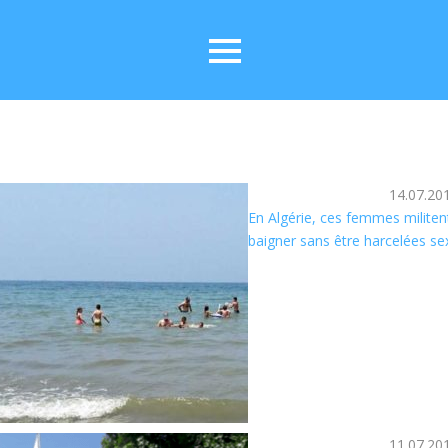
14.07.20
En Algérie, ces femmes militen
baigner sans être harcelées s
11.07.20