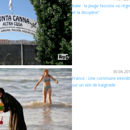
Italie : la plage fasciste où règ
et la discipline”
30.06.20
France : Une commune interdit
sur un site de baignade