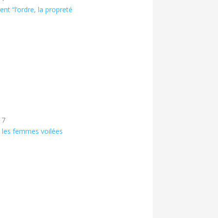
nent “l’ordre, la propreté
17
 les femmes voilées