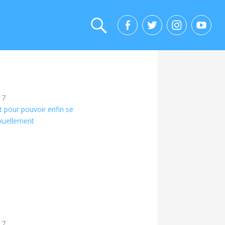
17
t pour pouvoir enfin se
exuellement
17