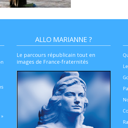
ALLO MARIANNE ?
Le parcours républicain tout en
Qu
images de France-fraternités
on
Le
Go
es
Pa
No
Co
 »
Ra