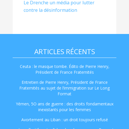
Le Drenche un média pour lutter
contre la désinformation
ARTICLES RÉCENTS
Ceuta : le masque tombe. Édito de Pierre Henry,
Président de France Fraternités
Entretien de Pierre Henry, Président de France
Fraternités au sujet de l’immigration sur Le Long
Format
Yémen, 5O ans de guerre : des droits fondamentaux
inexistants pour les femmes
Avortement au Liban : un droit toujours refusé