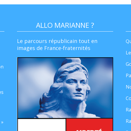
ALLO MARIANNE ?
Le parcours républicain tout en
Qu
images de France-fraternités
Le
Go
on
Pa
No
es
Co
Ra
Ra
 »