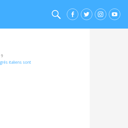
19
rés italiens sont