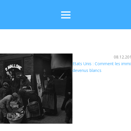
08.12.20
Etats Unis : Comment les immig
devenus blancs