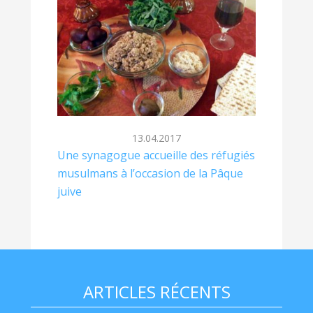
13.04.2017
Une synagogue accueille des réfugiés
musulmans à l’occasion de la Pâque
juive
ARTICLES RÉCENTS