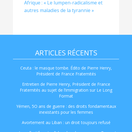
Afrique : « Le lumpen-radicalisme et
autres maladies de la tyrannie »
ARTICLES RÉCENTS
Ceuta : le masque tombe. Édito de Pierre Henry,
Président de France Fraternités
Entretien de Pierre Henry, Président de France
Fraternités au sujet de l’immigration sur Le Long
Format
Yémen, 5O ans de guerre : des droits fondamentaux
inexistants pour les femmes
Avortement au Liban : un droit toujours refusé